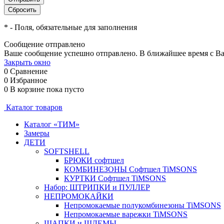
*
- Поля, обязательные для заполнения
Сообщение отправлено
Ваше сообщение успешно отправлено. В ближайшее время с Ва
Закрыть окно
0
Сравнение
0
Избранное
0
В корзине
пока пусто
Каталог товаров
Каталог «ТИМ»
Замеры
ДЕТИ
SOFTSHELL
БРЮКИ софтшел
КОМБИНЕЗОНЫ Софтшел TiMSONS
КУРТКИ Софтшел TiMSONS
Набор: ШТРИПКИ и ПУЛЛЕР
НЕПРОМОКАЙКИ
Непромокаемые полукомбинезоны TiMSONS
Непромокаемые варежки TiMSONS
ШАПКИ и ШЛЕМЫ