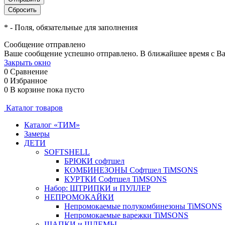
*
- Поля, обязательные для заполнения
Сообщение отправлено
Ваше сообщение успешно отправлено. В ближайшее время с Ва
Закрыть окно
0
Сравнение
0
Избранное
0
В корзине
пока пусто
Каталог товаров
Каталог «ТИМ»
Замеры
ДЕТИ
SOFTSHELL
БРЮКИ софтшел
КОМБИНЕЗОНЫ Софтшел TiMSONS
КУРТКИ Софтшел TiMSONS
Набор: ШТРИПКИ и ПУЛЛЕР
НЕПРОМОКАЙКИ
Непромокаемые полукомбинезоны TiMSONS
Непромокаемые варежки TiMSONS
ШАПКИ и ШЛЕМЫ