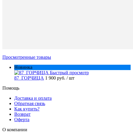
одежды:
86
86
92
98
10
Просмотренные товары
Новинка
Быстрый просмотр
87_ГОРЧИЦА
1 900 руб.
/ шт
Помощь
Доставка и оплата
Обратная связь
Как купить?
Возврат
Оферта
О компании