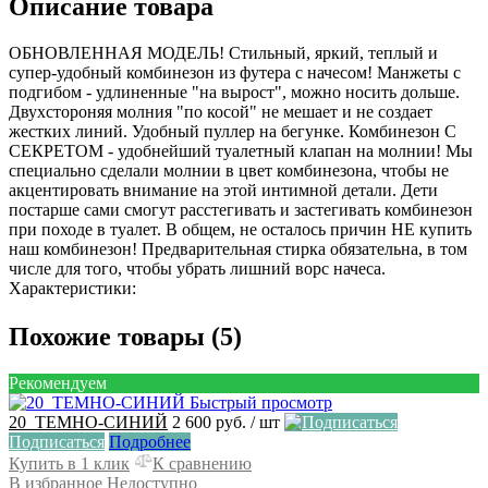
Описание товара
ОБНОВЛЕННАЯ МОДЕЛЬ! Стильный, яркий, теплый и
супер-удобный комбинезон из футера с начесом! Манжеты с
подгибом - удлиненные "на вырост", можно носить дольше.
Двухстороняя молния "по косой" не мешает и не создает
жестких линий. Удобный пуллер на бегунке. Комбинезон С
СЕКРЕТОМ - удобнейший туалетный клапан на молнии! Мы
специально сделали молнии в цвет комбинезона, чтобы не
акцентировать внимание на этой интимной детали. Дети
постарше сами смогут расстегивать и застегивать комбинезон
при походе в туалет. В общем, не осталось причин НЕ купить
наш комбинезон! Предварительная стирка обязательна, в том
числе для того, чтобы убрать лишний ворс начеса.
Характеристики:
Похожие товары (5)
Рекомендуем
Быстрый просмотр
20_ТЕМНО-СИНИЙ
2 600 руб.
/ шт
Подписаться
Подробнее
Купить в 1 клик
К сравнению
В избранное
Недоступно