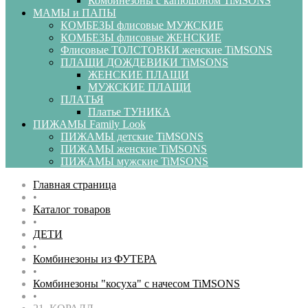
Комбинезоны с капюшоном TiMSONS
МАМЫ и ПАПЫ
КОМБЕЗЫ флисовые МУЖСКИЕ
КОМБЕЗЫ флисовые ЖЕНСКИЕ
Флисовые ТОЛСТОВКИ женские TiMSONS
ПЛАЩИ ДОЖДЕВИКИ TiMSONS
ЖЕНСКИЕ ПЛАЩИ
МУЖСКИЕ ПЛАЩИ
ПЛАТЬЯ
Платье ТУНИКА
ПИЖАМЫ Family Look
ПИЖАМЫ детские TiMSONS
ПИЖАМЫ женские TiMSONS
ПИЖАМЫ мужские TiMSONS
Главная страница
•
Каталог товаров
•
ДЕТИ
•
Комбинезоны из ФУТЕРА
•
Комбинезоны "косуха" с начесом TiMSONS
•