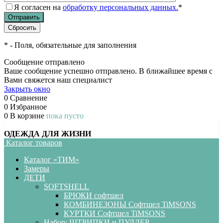
Я согласен на
обработку персональных данных.
*
*
- Поля, обязательные для заполнения
Сообщение отправлено
Ваше сообщение успешно отправлено. В ближайшее время с
Вами свяжется наш специалист
Закрыть окно
0
Сравнение
0
Избранное
0
В корзине
пока пусто
ОДЕЖДА ДЛЯ ЖИЗНИ
Каталог товаров
Каталог «ТИМ»
Замеры
ДЕТИ
SOFTSHELL
БРЮКИ софтшел
КОМБИНЕЗОНЫ Софтшел TiMSONS
КУРТКИ Софтшел TiMSONS
Набор: ШТРИПКИ и ПУЛЛЕР