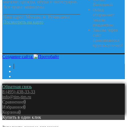
магазин одежды, обуви и аксессуаров.
Выходной
Все права защищены.
склад
отправляет
Наш адрес: Москва, м. Румянцево.
заказы
Посмотреть на карте
ежедневно
Заказы через
сайт
принимаются
круглосуточно!
Создание сайта
Обратная связь
8 (495) 438-33-33
info@tim-tim.ru
Сравнение
0
Избранное
0
Корзина
0
Купить в один клик