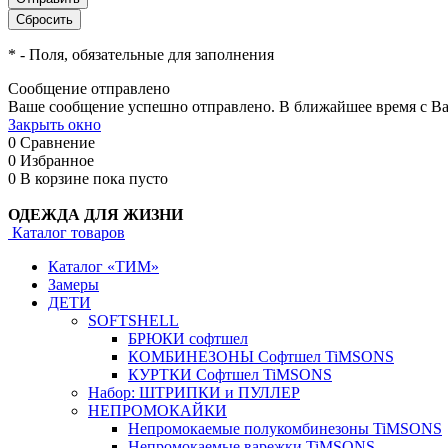
*
- Поля, обязательные для заполнения
Сообщение отправлено
Ваше сообщение успешно отправлено. В ближайшее время с Ва
Закрыть окно
0
Сравнение
0
Избранное
0
В корзине
пока пусто
ОДЕЖДА ДЛЯ ЖИЗНИ
Каталог товаров
Каталог «ТИМ»
Замеры
ДЕТИ
SOFTSHELL
БРЮКИ софтшел
КОМБИНЕЗОНЫ Софтшел TiMSONS
КУРТКИ Софтшел TiMSONS
Набор: ШТРИПКИ и ПУЛЛЕР
НЕПРОМОКАЙКИ
Непромокаемые полукомбинезоны TiMSONS
Непромокаемые варежки TiMSONS